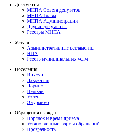
Документы
МНПА Совета депутатов
МНПА Главы
МНПА Администрации
Другие документы
Реестры МНПА
Услуги
Административные регламенты
НПА
Реестр муниципальных услуг
Поселения
Инчоун
Лаврентия
Лорино
Нешкан
Уэлен
Энурмино
Обращения граждан
Порядок и время приема
Установленные формы обращений
Прозрачность