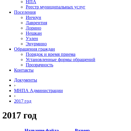
НПА
Реестр муниципальных услуг
Поселения
Инчоун
Лаврентия
Лорино
Нешкан
Уэлен
Энурмино
Обращения граждан
Порядок и время приема
Установленные формы обращений
Прозрачность
Контакты
Документы
›
МНПА Администрации
›
2017 год
2017 год
Название файла
Размер