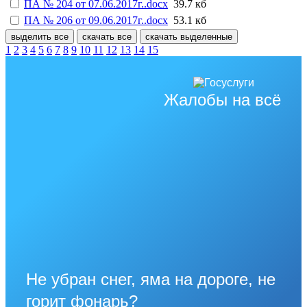
ПА № 204 от 07.06.2017г..docx
39.7 кб
ПА № 206 от 09.06.2017г..docx
53.1 кб
выделить все
скачать все
скачать выделенные
1
2
3
4
5
6
7
8
9
10
11
12
13
14
15
Жалобы на всё
Не убран снег, яма на дороге, не
горит фонарь?