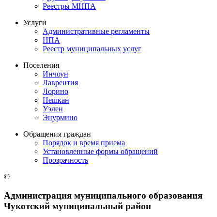
Реестры МНПА
Услуги
Административные регламенты
НПА
Реестр муниципальных услуг
Поселения
Инчоун
Лаврентия
Лорино
Нешкан
Уэлен
Энурмино
Обращения граждан
Порядок и время приема
Установленные формы обращений
Прозрачность
©
Администрация муниципального образования
Чукотский муниципальный район