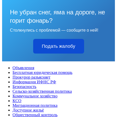
Не убран снег, яма на дороге, не
горит фонарь?
Столкнулись с проблемой — сообщите о ней!
Подать жалобу
Объявления
Бесплатная юридическая помощь
Прокурор разъясняет
Информация ИФНС РФ
Безопасность
Сельско-хозяйственная политика
Коммунальное хозяйство
КСО
Миграционная политика
Доступное жильё
Общественный контроль