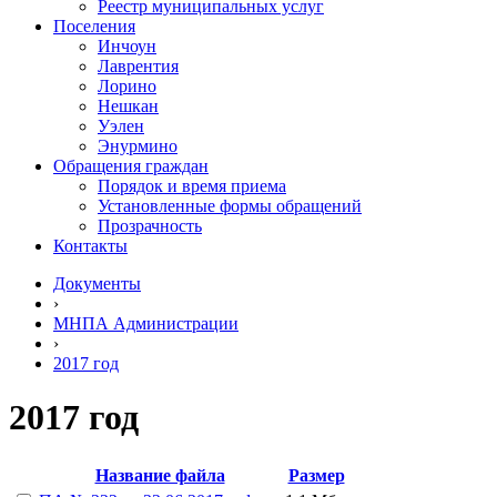
Реестр муниципальных услуг
Поселения
Инчоун
Лаврентия
Лорино
Нешкан
Уэлен
Энурмино
Обращения граждан
Порядок и время приема
Установленные формы обращений
Прозрачность
Контакты
Документы
›
МНПА Администрации
›
2017 год
2017 год
Название файла
Размер