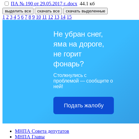
ПА № 190 от 29.05.2017 г..docx
44.1 кб
выделить все
скачать все
скачать выделенные
1
2
3
4
5
6
7
8
9
10
11
12
13
14
15
Не убран снег,
яма на дороге,
не горит
фонарь?
Столкнулись с
проблемой — сообщите о
ней!
Подать жалобу
МНПА Совета депутатов
МНПА Главы