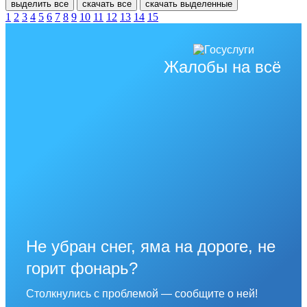
выделить все
скачать все
скачать выделенные
1
2
3
4
5
6
7
8
9
10
11
12
13
14
15
Жалобы на всё
Не убран снег, яма на дороге, не
горит фонарь?
Столкнулись с проблемой — сообщите о ней!