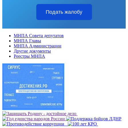
Подать жалобу
МНПА Совета депутатов
МНПА Главы
МНПА Администрации
Другие документы
Реестры МНПА