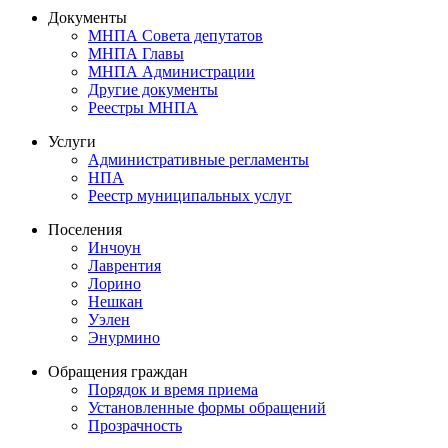
Документы
МНПА Совета депутатов
МНПА Главы
МНПА Администрации
Другие документы
Реестры МНПА
Услуги
Административные регламенты
НПА
Реестр муниципальных услуг
Поселения
Инчоун
Лаврентия
Лорино
Нешкан
Уэлен
Энурмино
Обращения граждан
Порядок и время приема
Установленные формы обращений
Прозрачность