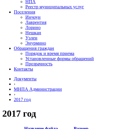
НПА
Реестр муниципальных услуг
Поселения
Инчоун
Лаврентия
Лорино
Нешкан
Уэлен
Энурмино
Обращения граждан
Порядок и время приема
Установленные формы обращений
Прозрачность
Контакты
Документы
›
МНПА Администрации
›
2017 год
2017 год
Название файла
Размер