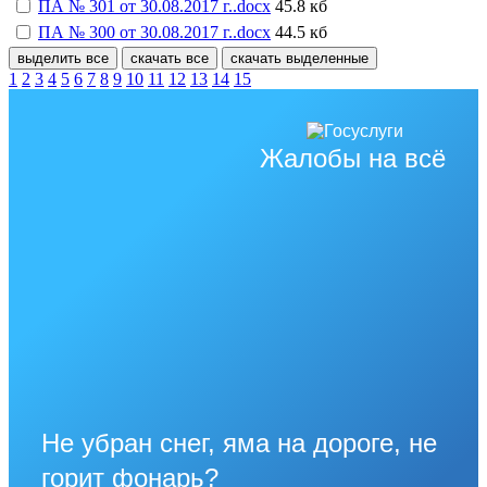
ПА № 301 от 30.08.2017 г..docx
45.8 кб
ПА № 300 от 30.08.2017 г..docx
44.5 кб
выделить все
скачать все
скачать выделенные
1
2
3
4
5
6
7
8
9
10
11
12
13
14
15
Жалобы на всё
Не убран снег, яма на дороге, не
горит фонарь?