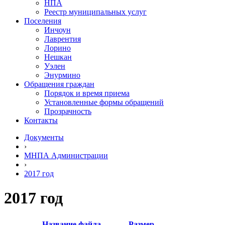
НПА
Реестр муниципальных услуг
Поселения
Инчоун
Лаврентия
Лорино
Нешкан
Уэлен
Энурмино
Обращения граждан
Порядок и время приема
Установленные формы обращений
Прозрачность
Контакты
Документы
›
МНПА Администрации
›
2017 год
2017 год
Название файла
Размер