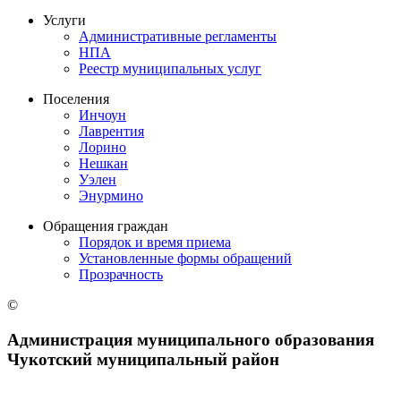
Услуги
Административные регламенты
НПА
Реестр муниципальных услуг
Поселения
Инчоун
Лаврентия
Лорино
Нешкан
Уэлен
Энурмино
Обращения граждан
Порядок и время приема
Установленные формы обращений
Прозрачность
©
Администрация муниципального образования
Чукотский муниципальный район