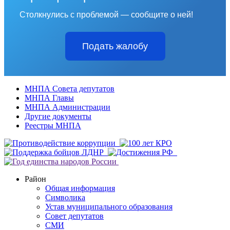
Столкнулись с проблемой — сообщите о ней!
Подать жалобу
МНПА Совета депутатов
МНПА Главы
МНПА Администрации
Другие документы
Реестры МНПА
Район
Общая информация
Символика
Устав муниципального образования
Совет депутатов
СМИ